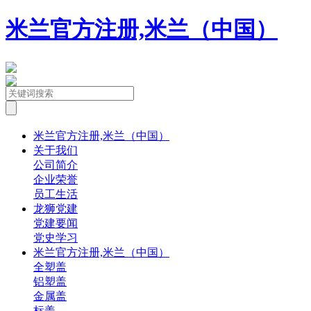
米兰官方注册,米兰（中国）
米兰官方注册,米兰（中国）
关于我们
公司简介
企业荣誉
员工生活
龙狮党建
党建要闻
党史学习
米兰官方注册,米兰（中国）
全塑盖
铝塑盖
金属盖
标盖