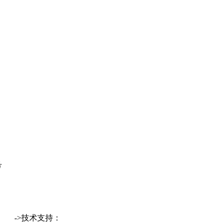
号
->技术支持：