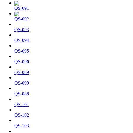
QS-091
QS-092
QS-093
QS-094
QS-095
QS-096
QS-089
QS-099
QS-088
QS-101
QS-102
QS-103