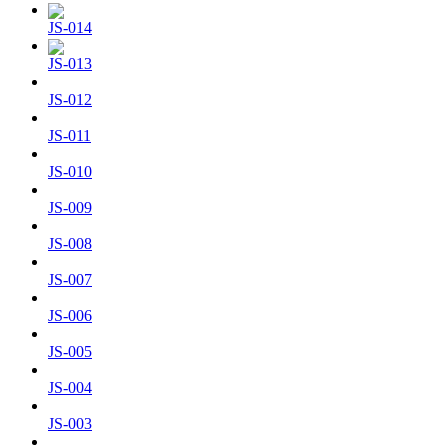
JS-014
JS-013
JS-012
JS-011
JS-010
JS-009
JS-008
JS-007
JS-006
JS-005
JS-004
JS-003