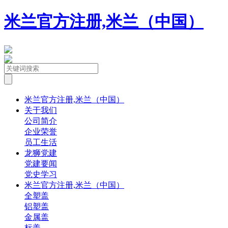
米兰官方注册,米兰（中国）
米兰官方注册,米兰（中国）
关于我们
公司简介
企业荣誉
员工生活
龙狮党建
党建要闻
党史学习
米兰官方注册,米兰（中国）
全塑盖
铝塑盖
金属盖
标盖