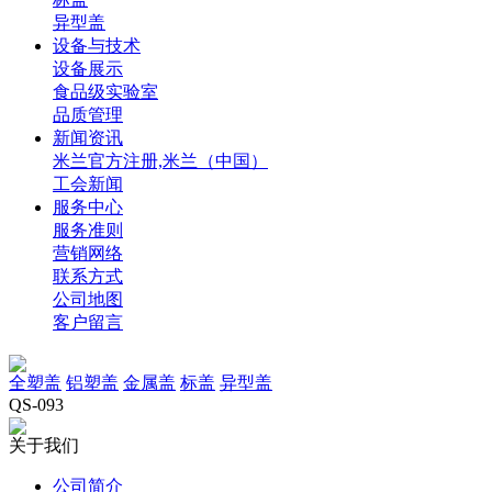
异型盖
设备与技术
设备展示
食品级实验室
品质管理
新闻资讯
米兰官方注册,米兰（中国）
工会新闻
服务中心
服务准则
营销网络
联系方式
公司地图
客户留言
全塑盖
铝塑盖
金属盖
标盖
异型盖
QS-093
关于我们
公司简介