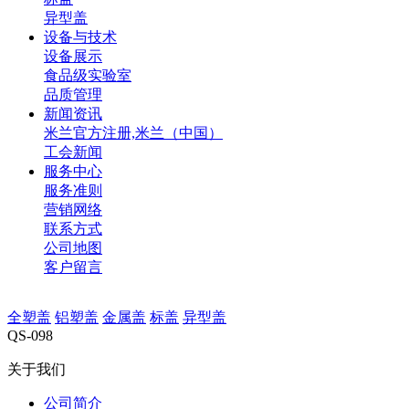
异型盖
设备与技术
设备展示
食品级实验室
品质管理
新闻资讯
米兰官方注册,米兰（中国）
工会新闻
服务中心
服务准则
营销网络
联系方式
公司地图
客户留言
全塑盖
铝塑盖
金属盖
标盖
异型盖
QS-098
关于我们
公司简介