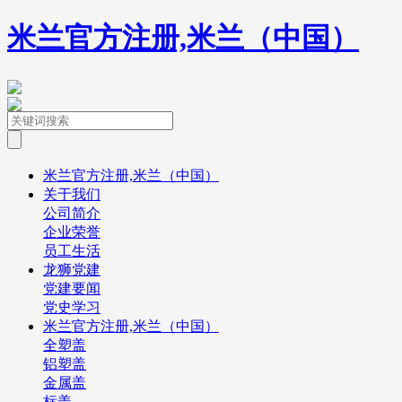
米兰官方注册,米兰（中国）
米兰官方注册,米兰（中国）
关于我们
公司简介
企业荣誉
员工生活
龙狮党建
党建要闻
党史学习
米兰官方注册,米兰（中国）
全塑盖
铝塑盖
金属盖
标盖