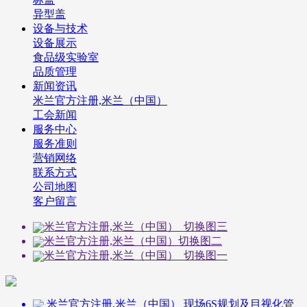
异型盖
设备与技术
设备展示
食品级实验室
品质管理
新闻资讯
米兰官方注册,米兰（中国）
工会新闻
服务中心
服务准则
营销网络
联系方式
公司地图
客户留言
米兰官方注册,米兰（中国）_切换图三
米兰官方注册,米兰（中国）切换图二
米兰官方注册,米兰（中国）_切换图一
米兰官方注册,米兰（中国） 现场6S规划及目视化管