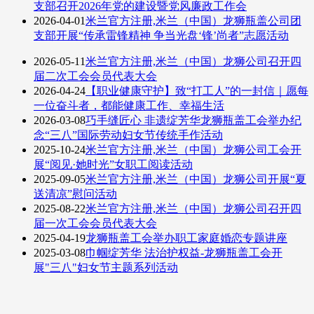
支部召开2026年党的建设暨党风廉政工作会
2026-04-01
米兰官方注册,米兰（中国）龙狮瓶盖公司团
支部开展“传承雷锋精神 争当光盘‘锋’尚者”志愿活动
2026-05-11
米兰官方注册,米兰（中国）龙狮公司召开四
届二次工会会员代表大会
2026-04-24
【职业健康守护】致“打工人”的一封信｜愿每
一位奋斗者，都能健康工作、幸福生活
2026-03-08
巧手缝匠心 非遗绽芳华龙狮瓶盖工会举办纪
念“三八”国际劳动妇女节传统手作活动
2025-10-24
米兰官方注册,米兰（中国）龙狮公司工会开
展“阅见·她时光”女职工阅读活动
2025-09-05
米兰官方注册,米兰（中国）龙狮公司开展“夏
送清凉”慰问活动
2025-08-22
米兰官方注册,米兰（中国）龙狮公司召开四
届一次工会会员代表大会
2025-04-19
龙狮瓶盖工会举办职工家庭婚恋专题讲座
2025-03-08
巾帼绽芳华 法治护权益-龙狮瓶盖工会开
展"三八"妇女节主题系列活动