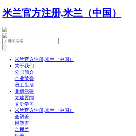
米兰官方注册,米兰（中国）
米兰官方注册,米兰（中国）
关于我们
公司简介
企业荣誉
员工生活
龙狮党建
党建要闻
党史学习
米兰官方注册,米兰（中国）
全塑盖
铝塑盖
金属盖
标盖