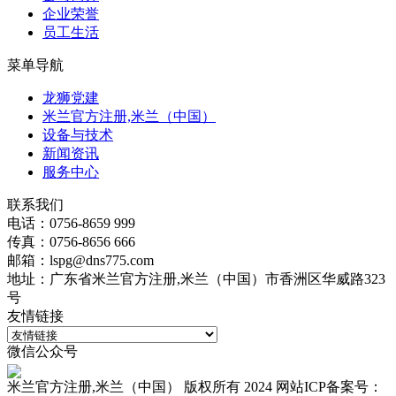
企业荣誉
员工生活
菜单导航
龙狮党建
米兰官方注册,米兰（中国）
设备与技术
新闻资讯
服务中心
联系我们
电话：0756-8659 999
传真：0756-8656 666
邮箱：lspg@dns775.com
地址：广东省米兰官方注册,米兰（中国）市香洲区华威路323
号
友情链接
微信公众号
米兰官方注册,米兰（中国） 版权所有 2024 网站ICP备案号：