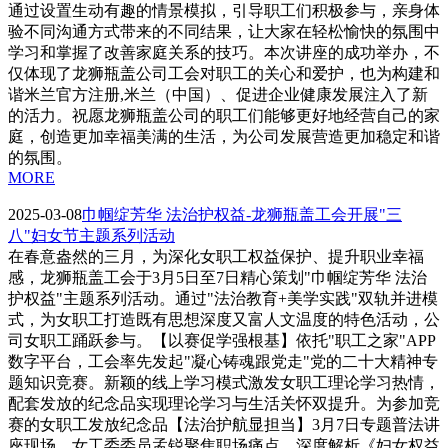
通过设置生动有趣的情景模拟，引导职工们积极参与，亲身体
验不同沟通方式带来的不同结果，让大家在轻松愉快的氛围中
学习和掌握了改善家庭关系的技巧。本次讲座的成功举办，不
仅体现了龙狮瓶盖公司工会对职工的关心和爱护，也为构建和
谐米兰官方注册,米兰（中国）、促进企业健康发展注入了新
的活力。祝愿龙狮瓶盖公司的职工们能够更好地经营自己的家
庭，创造更加幸福美满的生活，为公司发展营造更加稳定和谐
的氛围。
MORE
2025-03-08
巾帼绽芳华 法治护权益-龙狮瓶盖工会开展"三
八"妇女节主题系列活动
在春意盎然的三月，为深化女职工权益保护、提升职业幸福
感，龙狮瓶盖工会于3月5日至7日精心策划"巾帼绽芳华 法治
护权益"主题系列活动。通过"法治教育+美学实践"双轨并进模
式，为女职工打造既有思想深度又富人文温度的特色活动，公
司女职工踊跃参与。【以赛促学强根基】依托"职工之家"APP
数字平台，工会率先发起"凝心铸魂跟党走"党的二十大精神专
题知识竞赛。新颖的线上学习模式激发女职工理论学习热情，
配套发放的纪念品实现理论学习与生活关怀双提升。为参加竞
赛的女职工发放纪念品【法治护航显担当】3月7日专题普法讲
座现场，女工委委员孟锐聚焦职场痛点，深度解析《妇女权益