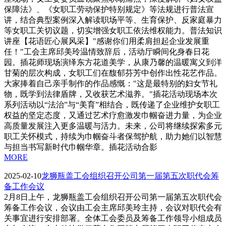
保障法》、《女职工劳动保护特别规定》等法规进行普法宣
讲，结合典型案例深入解读职场平等、生育保护、反家庭暴力
等女职工关切议题，切实增强女职工依法维权能力。普法知识
讲座【花语匠心展风采】"感谢你们用柔肩担起企业发展重
任！"工会主席邱美玲温情致辞后，活动厅瞬间化身春日花
园。插花师现场演绎东方花道美学，从康乃馨的温暖寓义到洋
甘菊的层次构成，女职工们在馥郁芬芳中创作出性花艺作品。
大家捧着自己亲手制作的作品感慨："这是最特别的妇女节礼
物，既学到法律盾牌，又收获艺术滋养。"插花活动现场本次
系列活动以“法治”与“美育”相结合，既传递了企业维护女职工
权益的坚定态度，又通过艺术疗愈激发巾帼奋进力量，为企业
高质量发展注入更多温暖与活力。未来，公司将继续探索多元
职工关怀模式，持续为巾帼奋斗者保驾护航，助力她们以智慧
与担当书写新时代巾帼华章。插花活动合影
MORE
2025-02-10
龙狮瓶盖工会组织召开公司第一届第五次职代会筹
备工作会议
2月8日上午，龙狮瓶盖工会组织召开公司第一届第五次职代会
筹备工作会议，会议由工会主席邱美玲主持，会议对职代会有
关事宜进行安排部署。全体工会委员及筹备工作领导小组成员