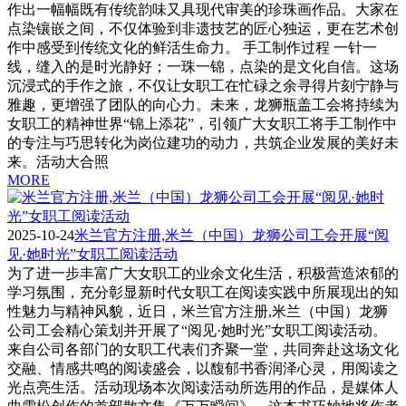
作出一幅幅既有传统韵味又具现代审美的珍珠画作品。大家在
点染镶嵌之间，不仅体验到非遗技艺的匠心独运，更在艺术创
作中感受到传统文化的鲜活生命力。 手工制作过程 一针一
线，缝入的是时光静好；一珠一锦，点染的是文化自信。这场
沉浸式的手作之旅，不仅让女职工在忙碌之余寻得片刻宁静与
雅趣，更增强了团队的向心力。未来，龙狮瓶盖工会将持续为
女职工的精神世界“锦上添花”，引领广大女职工将手工制作中
的专注与巧思转化为岗位建功的动力，共筑企业发展的美好未
来。活动大合照
MORE
2025-10-24
米兰官方注册,米兰（中国）龙狮公司工会开展“阅
见·她时光”女职工阅读活动
为了进一步丰富广大女职工的业余文化生活，积极营造浓郁的
学习氛围，充分彰显新时代女职工在阅读实践中所展现出的知
性魅力与精神风貌，近日，米兰官方注册,米兰（中国）龙狮
公司工会精心策划并开展了“阅见·她时光”女职工阅读活动。
来自公司各部门的女职工代表们齐聚一堂，共同奔赴这场文化
交融、情感共鸣的阅读盛会，以馥郁书香润泽心灵，用阅读之
光点亮生活。活动现场本次阅读活动所选用的作品，是媒体人