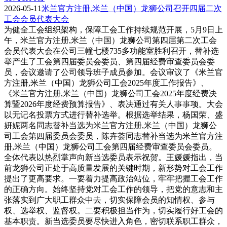
2026-05-11
米兰官方注册,米兰（中国）龙狮公司召开四届二次
工会会员代表大会
为健全工会组织架构，保障工会工作持续规范开展，5月9日上
午，米兰官方注册,米兰（中国）龙狮公司第四届第二次工会
会员代表大会在公司三幢七楼735多功能室胜利召开，替补选
举产生了工会第四届委员会委员、第四届经费审查委员会委
员，会议邀请了公司领导班子成员参加。会议审议了《米兰官
方注册,米兰（中国）龙狮公司工会2025年度工作报告》、
《米兰官方注册,米兰（中国）龙狮公司工会2025年度经费决
算暨2026年度经费预算报告》、表决通过有关人事事项。大会
以无记名投票方式进行替补选举。根据选举结果，杨国荣、盛
妍妮两名同志替补当选为米兰官方注册,米兰（中国）龙狮公
司工会第四届委员会委员，陈卉荟同志替补当选为米兰官方注
册,米兰（中国）龙狮公司工会第四届经费审查委员会委员。
全体代表以热烈掌声向新当选委员表示祝贺。王媛媛指出，当
前龙狮公司正处于高质量发展的关键时期，新形势对工会工作
提出了更高要求。一要着力提高政治站位，牢牢把握工会工作
的正确方向。始终坚持党对工会工作的领导，把党的意志和主
张落实到广大职工群众中去，切实保障会员的知情权、参与
权、选举权、监督权。二要积极担当作为，切实履行好工会的
基本职责。新当选委员要尽快进入角色，密切联系职工群众，