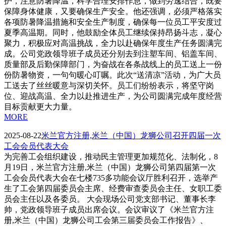
护，注意防暑降温，科学合理安排作息，做到劳逸结合，既要
保障身体健康，又要确保生产安全。他还强调，必须严格落实
各项防暑降温措施和安全生产制度，确保每一位员工平安度过
夏季高温期。同时，他鼓励全体员工继续保持昂扬斗志，凝心
聚力，积极应对高温挑战，全力以赴确保年度生产任务圆满完
成。公司党政领导班子成员还分别去到注塑车间、铝盖车间、
质量部及后勤保障部门，为奋战在各条战线上的员工送上一份
份防暑物资，一句句暖心叮嘱。此次“送清凉”活动，为广大员
工送去了丝丝暖意与深切关怀。员工们纷纷表示，将坚守岗
位、迎战高温、全力以赴推进生产，为公司圆满完成年度经营
目标贡献更大力量。
MORE
2025-08-22
米兰官方注册,米兰（中国）龙狮公司召开四届一次
工会会员代表大会
为完善工会组织建设，推动民主管理更加规范化、法制化，8
月19日，米兰官方注册,米兰（中国）龙狮公司第四届第一次
工会会员代表大会在七楼735多功能会议厅胜利召开，选举产
生了工会第四届委员会主席、经费审查委员会主任、女职工委
员会主任以及各委员。 大会现场公司党支部书记、董事长李
帅，党政领导班子成员出席会议。会议审议了《米兰官方注
册,米兰（中国）龙狮公司工会第三届委员会工作报告》、