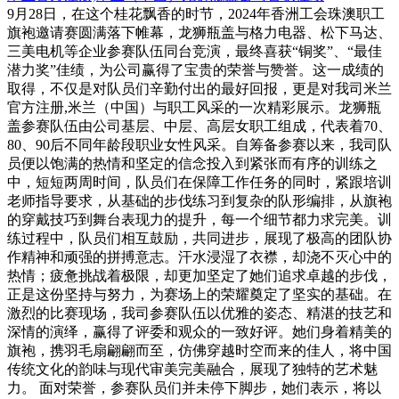
9月28日，在这个桂花飘香的时节，2024年香洲工会珠澳职工
旗袍邀请赛圆满落下帷幕，龙狮瓶盖与格力电器、松下马达、
三美电机等企业参赛队伍同台竞演，最终喜获“铜奖”、“最佳
潜力奖”佳绩，为公司赢得了宝贵的荣誉与赞誉。这一成绩的
取得，不仅是对队员们辛勤付出的最好回报，更是对我司米兰
官方注册,米兰（中国）与职工风采的一次精彩展示。龙狮瓶
盖参赛队伍由公司基层、中层、高层女职工组成，代表着70、
80、90后不同年龄段职业女性风采。自筹备参赛以来，我司队
员便以饱满的热情和坚定的信念投入到紧张而有序的训练之
中，短短两周时间，队员们在保障工作任务的同时，紧跟培训
老师指导要求，从基础的步伐练习到复杂的队形编排，从旗袍
的穿戴技巧到舞台表现力的提升，每一个细节都力求完美。训
练过程中，队员们相互鼓励，共同进步，展现了极高的团队协
作精神和顽强的拼搏意志。汗水浸湿了衣襟，却浇不灭心中的
热情；疲惫挑战着极限，却更加坚定了她们追求卓越的步伐，
正是这份坚持与努力，为赛场上的荣耀奠定了坚实的基础。在
激烈的比赛现场，我司参赛队伍以优雅的姿态、精湛的技艺和
深情的演绎，赢得了评委和观众的一致好评。她们身着精美的
旗袍，携羽毛扇翩翩而至，仿佛穿越时空而来的佳人，将中国
传统文化的韵味与现代审美完美融合，展现了独特的艺术魅
力。 面对荣誉，参赛队员们并未停下脚步，她们表示，将以