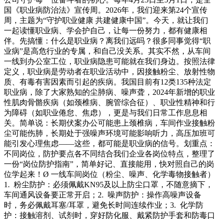
国《职业病防治法》宣传周。2026年，我们迎来第24个宣传
周，主题为“守护职业健康 共建健康中国”。今天，就让我们
一起读懂职业病、学会护自己，让每一份努力，都有健康相
伴。先搞懂：什么是职业病？离我们远吗？很多同事觉得“职
业病”是高危行业的专属，和自己没关系。其实不然，从车间
一线到办公室工位，职业病隐患可能就在我们身边。按照法律
定义，职业病是劳动者在职业活动中，因接触粉尘、放射性物
质、有毒有害因素而引起的疾病。我国目前有12类135种法定
职业病，除了大家熟知的尘肺病、噪声聋，2024年新增的职业
性肌肉骨骼疾病（如颈椎病、腕管综合征）、职业性精神和行
为障碍（如职业倦怠、焦虑），更是与我们日常工作息息相
关。简单说：长期伏案办公可能患上颈椎病，车间作业接触粉
尘可能伤肺，长期处于强噪声环境可能影响听力，高压加班可
能引发心理焦虑——这些，都可能是职业病的信号。划重点：
不同岗位，防护要点各不同结合我们企业各岗位特点，整理了
一份“岗位防护指南”，简单好记、直接能用，快对照自己的岗
位学起来！Ø 一线车间岗位（粉尘、噪声、化学毒物接触者）
1. 粉尘防护：必须佩戴KN95及以上防尘口罩，不随意摘下，
车间通风设备要正常开启；2. 噪声防护：操作高噪声设备
时，务必佩戴耳塞/耳罩，避免长时间连续作业；3. 化学防
护：接触溶剂、试剂时，穿好防化服、戴紧防护手套和防毒口