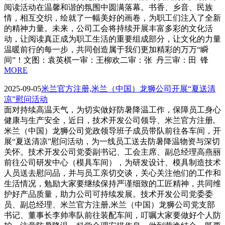
阅读活动在温馨和谐的氛围中圆满落幕。书香、乡音、民族
情，相互交织，绘就了一幅美好的画卷，为职工们注入了全新
的精神力量。未来，公司工会将持续开展丰富多彩的文化活
动，让阅读真正成为职工生活的重要组成部分，让文化的力量
温暖前行的每一步，共同创造属于我们更加精彩的万万“瞬
间”！文图：袁英棋一审：王柳欢二审：张 丹三审：田 锋
MORE
2025-09-05
米兰官方注册,米兰（中国）龙狮公司开展“夏送清
凉”慰问活动
面对持续高温天气，为切实做好防暑降温工作，保障员工身心
健康与生产安全，近日，技术开发公司领导、米兰官方注册,
米兰（中国）龙狮公司党政领导班子成员带队前往各车间，开
展“夏送清凉”慰问活动，为一线员工送去防暑降温物资与深切
关怀。技术开发公司党委副书记、工会主席、副总经理高燕丽
前往公司研发中心（模具车间），为研发设计、模具制造技术
人员送去慰问品，并与员工亲切交谈，关心关注他们的工作和
生活情况，勉励大家要继续保持严谨细致的工匠精神，共同维
护好产品质量，助力公司可持续发展。技术开发公司党委委
员、副总经理、米兰官方注册,米兰（中国）龙狮公司党支部
书记、董事长李帅率队前往装配车间，叮嘱大家要做好个人防