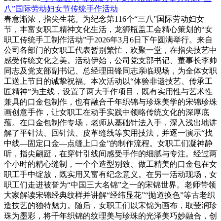
八”国际劳动妇女节传统手作活动
春意渐浓，指尖生花。为纪念第116个“三八”国际劳动妇女
节，丰富女职工精神文化生活，龙狮瓶盖工会精心策划的“女
职工传统手工制作活动”于2026年3月6日下午圆满举行。来自
公司各部门的女职工代表暂别繁忙，欢聚一堂，在指尖技艺中
感受传统文化之美。活动伊始，公司党支部书记、董事长李帅
同志及党支部副书记、总经理田锋同志亲临现场，为全体女职
工送上节日的诚挚祝福。本次活动以“体验非遗技艺、传承工
匠精神”为主线，设置了两大手作项目，既有实用性与艺术性
兼具的口金包制作，也有融合千年织锦与珍珠美学的宋锦珍珠
画创意手作，让女职工在动手实践中领略传统文化的深厚底
蕴。在口金包制作专场，老师从基础针法入手，深入浅出地讲
解了平针法、回针法、皮革缝线等实用技法，并逐一演示“找
中线—固定口金—点缝上口金”的制作流程。女职工们凝神静
听，指尖翩跹，在穿针引线间感受手作的细腻与专注。经过两
个小时的精心缝制，一个个造型别致、做工精美的口金包在女
职工手中绽放，既实用又富有纪念意义。在另一活动现场，女
职工们走进被誉为“中国三大名锦”之一的宋锦世界。老师带领
大家解读宋锦经典纹样并讲解“经纬显花”“抛道换色”等古老织
造技艺的独特魅力。随后，女职工们以宋锦为画布，取莹润珍
珠为墨彩，将千年织锦的纹理美与珍珠的光泽美巧妙融合，创