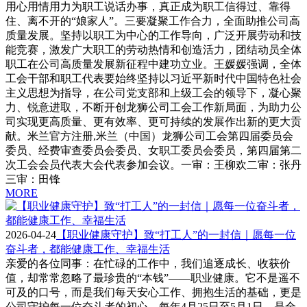
用心用情用力为职工说话办事，真正成为职工信得过、靠得
住、离不开的“娘家人”。三要凝聚工作合力，全面助推公司高
质量发展。坚持以职工为中心的工作导向，广泛开展劳动和技
能竞赛，激发广大职工的劳动热情和创造活力，团结动员全体
职工在公司高质量发展新征程中建功立业。王媛媛强调，全体
工会干部和职工代表要始终坚持以习近平新时代中国特色社会
主义思想为指导，在公司党支部和上级工会的领导下，凝心聚
力、锐意进取，不断开创龙狮公司工会工作新局面，为助力公
司实现更高质量、更有效率、更可持续的发展作出新的更大贡
献。米兰官方注册,米兰（中国）龙狮公司工会第四届委员会
委员、经费审查委员会委员、女职工委员会委员，第四届第二
次工会会员代表大会代表参加会议。一审：王柳欢二审：张丹
三审：田锋
MORE
2026-04-24
【职业健康守护】致“打工人”的一封信｜愿每一位
奋斗者，都能健康工作、幸福生活
亲爱的各位同事：在忙碌的工作中，我们追逐成长、收获价
值，却常常忽略了最珍贵的“本钱”——职业健康。它不是遥不
可及的口号，而是我们每天安心工作、拥抱生活的基础，更是
公司守护每一位奋斗者的初心。每年4月25日至5月1日，是全