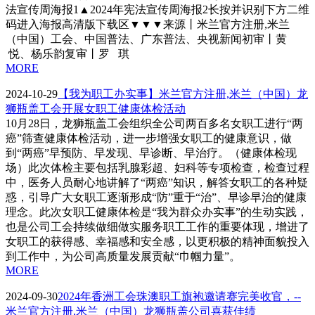
法宣传周海报1▲2024年宪法宣传周海报2长按并识别下方二维
码进入海报高清版下载区▼▼▼来源丨米兰官方注册,米兰
（中国）工会、中国普法、广东普法、央视新闻初审丨黄
悦、杨乐韵复审丨罗 琪
MORE
2024-10-29
【我为职工办实事】米兰官方注册,米兰（中国）龙
狮瓶盖工会开展女职工健康体检活动
10月28日，龙狮瓶盖工会组织全公司两百多名女职工进行“两
癌”筛查健康体检活动，进一步增强女职工的健康意识，做
到“两癌”早预防、早发现、早诊断、早治疗。（健康体检现
场）此次体检主要包括乳腺彩超、妇科等专项检查，检查过程
中，医务人员耐心地讲解了“两癌”知识，解答女职工的各种疑
惑，引导广大女职工逐渐形成“防”重于“治”、早诊早治的健康
理念。此次女职工健康体检是“我为群众办实事”的生动实践，
也是公司工会持续做细做实服务职工工作的重要体现，增进了
女职工的获得感、幸福感和安全感，以更积极的精神面貌投入
到工作中，为公司高质量发展贡献“巾帼力量”。
MORE
2024-09-30
2024年香洲工会珠澳职工旗袍邀请赛完美收官，--
米兰官方注册,米兰（中国）龙狮瓶盖公司喜获佳绩