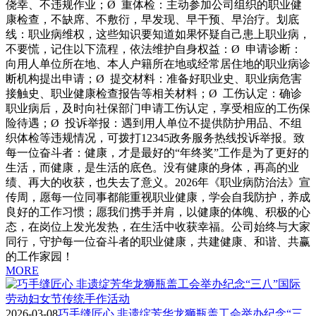
侥幸、不违规作业；Ø 重体检：主动参加公司组织的职业健
康检查，不缺席、不敷衍，早发现、早干预、早治疗。划底
线：职业病维权，这些知识要知道如果怀疑自己患上职业病，
不要慌，记住以下流程，依法维护自身权益：Ø 申请诊断：
向用人单位所在地、本人户籍所在地或经常居住地的职业病诊
断机构提出申请；Ø 提交材料：准备好职业史、职业病危害
接触史、职业健康检查报告等相关材料；Ø 工伤认定：确诊
职业病后，及时向社保部门申请工伤认定，享受相应的工伤保
险待遇；Ø 投诉举报：遇到用人单位不提供防护用品、不组
织体检等违规情况，可拨打12345政务服务热线投诉举报。致
每一位奋斗者：健康，才是最好的“年终奖”工作是为了更好的
生活，而健康，是生活的底色。没有健康的身体，再高的业
绩、再大的收获，也失去了意义。2026年《职业病防治法》宣
传周，愿每一位同事都能重视职业健康，学会自我防护，养成
良好的工作习惯；愿我们携手并肩，以健康的体魄、积极的心
态，在岗位上发光发热，在生活中收获幸福。公司始终与大家
同行，守护每一位奋斗者的职业健康，共建健康、和谐、共赢
的工作家园！
MORE
2026-03-08
巧手缝匠心 非遗绽芳华龙狮瓶盖工会举办纪念“三