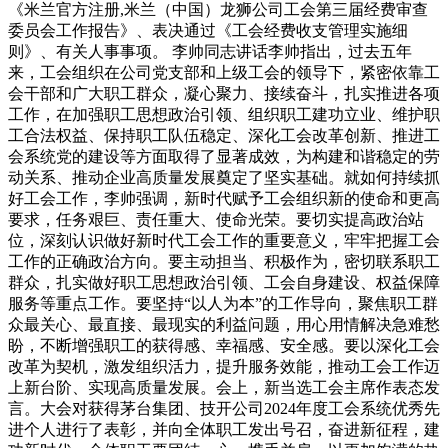
《米兰官方注册,米兰（中国）龙狮公司工会第三届经费审查
委员会工作报告》、表决通过《工会经费收支管理实施细
则》、有关人事事项。 李帅同志讲话李帅指出，过去五年
来，工会组织在公司党支部和上级工会的领导下，紧密依靠工
会干部和广大职工群众，凝心聚力、接续奋斗，扎实推进各项
工作，在加强职工思想政治引领、组织职工建功立业、维护职
工合法权益、保持职工队伍稳定、深化工会改革创新、推进工
会系统党的建设等方面取得了显著成效，为构建和谐稳定的劳
动关系、推动企业高质量发展奠定了坚实基础。就如何持续抓
好工会工作，李帅强调，新时代赋予工会组织新的使命和更高
要求，任务艰巨、责任重大、使命光荣。要切实提高政治站
位，深刻认识做好新时代工会工作的重要意义，牢牢把握工会
工作的正确政治方向。要主动担当、积极作为，密切联系职工
群众，扎实做好职工思想政治引领、工会自身建设、权益保障
服务等重点工作。要坚持“以人为本”的工作导向，聚焦职工群
众最关心、最直接、最现实的利益问题，用心用情解决急难愁
盼，不断增强职工的获得感、幸福感、安全感。要以深化工会
改革为契机，激发组织活力，提升服务效能，推动工会工作迈
上新台阶、实现高质量发展。会上，新当选工会主席作表态发
言。大会对获得茅台集团、技开公司2024年度工会系统优秀先
进个人进行了表彰，并向全体职工发出号召，奋进新征程，建