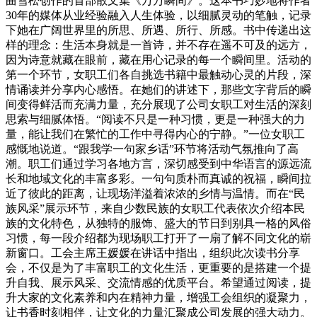
曲雪松创作的首部散文集《万万瞬间》。这本书巧妙地将作者
30年的媒体从业经验融入人生体验，以细腻灵动的笔触，记录
下她在广阔世界里的所思、所遇、所行、所感。书中传递出这
样的理念：生活本身就是一首诗，并不存在遥不可及的远方，
因为诗意就藏在眼前，藏在用心记录的每一个瞬间里。活动的
第一个环节，女职工们各自挑选书籍中最触动心灵的片段，深
情诵读并分享内心感悟。在她们的讲述下，那些文字背后的瞬
间变得鲜活而充满力量，充分展现了公司女职工对生活的深刻
思索与细腻体悟。“阅读不只是一种习惯，更是一种强大的力
量，能让我们在繁忙的工作中寻得内心的宁静。”一位女职工
感慨地说道。“跟我学一句家乡话”环节将活动气氛推向了高
潮。职工们通过学习各地方言，深切感受到中华语言的源远流
长和地域文化的丰富多彩。一句句质朴而真诚的祝福，瞬间拉
近了彼此的距离，让现场洋溢着浓浓的乡情与温情。而在“民
族风采”展示环节，来自少数民族的女职工代表依次介绍本民
族的文化特色，从独特的服饰、盛大的节日到别具一格的风俗
习惯，每一段介绍都为现场职工打开了一扇了解不同文化的崭
新窗口。工会主席王媛媛在讲话中指出，组织此次读书分享
会，不仅是为了丰富职工的文化生活，更重要的是搭建一个提
升自我、展示风采、交流情感的优质平台。希望通过阅读，提
升大家的文化素养和内在精神力量，增强工会组织的凝聚力，
让书香时刻相伴，让文化的力量汇聚成公司发展的强大动力。