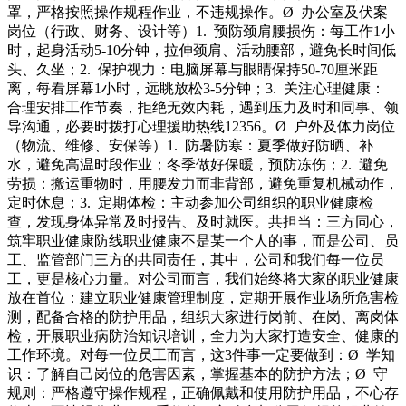
罩，严格按照操作规程作业，不违规操作。Ø 办公室及伏案
岗位（行政、财务、设计等）1. 预防颈肩腰损伤：每工作1小
时，起身活动5-10分钟，拉伸颈肩、活动腰部，避免长时间低
头、久坐；2. 保护视力：电脑屏幕与眼睛保持50-70厘米距
离，每看屏幕1小时，远眺放松3-5分钟；3. 关注心理健康：
合理安排工作节奏，拒绝无效内耗，遇到压力及时和同事、领
导沟通，必要时拨打心理援助热线12356。Ø 户外及体力岗位
（物流、维修、安保等）1. 防暑防寒：夏季做好防晒、补
水，避免高温时段作业；冬季做好保暖，预防冻伤；2. 避免
劳损：搬运重物时，用腰发力而非背部，避免重复机械动作，
定时休息；3. 定期体检：主动参加公司组织的职业健康检
查，发现身体异常及时报告、及时就医。共担当：三方同心，
筑牢职业健康防线职业健康不是某一个人的事，而是公司、员
工、监管部门三方的共同责任，其中，公司和我们每一位员
工，更是核心力量。对公司而言，我们始终将大家的职业健康
放在首位：建立职业健康管理制度，定期开展作业场所危害检
测，配备合格的防护用品，组织大家进行岗前、在岗、离岗体
检，开展职业病防治知识培训，全力为大家打造安全、健康的
工作环境。对每一位员工而言，这3件事一定要做到：Ø 学知
识：了解自己岗位的危害因素，掌握基本的防护方法；Ø 守
规则：严格遵守操作规程，正确佩戴和使用防护用品，不心存