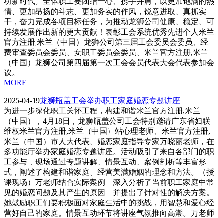
功新时代。全体职工要团结一心、携手并肩，以更加饱满的热
情、更加昂扬的斗志、更加务实的作风，锐意进取、真抓实
干，奋力完成各项目标任务，为推动龙狮公司健康、稳定、可
持续发展作出新的更大贡献！表彰工会系统优秀先进个人米兰
官方注册,米兰（中国）龙狮公司第三届工会委员会委员、经
费审查委员会委员、女职工委员会委员、米兰官方注册,米兰
（中国）龙狮公司第四届第一次工会会员代表大会代表参加会
议。
MORE
2025-04-19
龙狮瓶盖工会举办职工家庭婚恋专题讲座
为进一步深化职工关怀工程，构建和谐米兰官方注册,米兰
（中国），4月18日，龙狮瓶盖公司工会特别邀请广东省妇联
维权米兰官方注册,米兰（中国）站心理老师、米兰官方注册,
米兰（中国）市人大代表、婚恋家庭指导专家万晓丽老师，在
多功能厅举办家庭婚恋专题讲座。活动吸引了来自各部门的职
工参与，现场通过专题讲解、情景互动、案例剖析等丰富形
式，阐述了构建和谐家庭、经营美满婚姻的理念和方法。（授
课现场）万老师结合实际案例，深入分析了当前职工家庭中常
见的婚恋问题及其产生的原因，并提出了针对性的解决方案。
她鼓励职工们要积极面对家庭生活中的挑战，用智慧和爱心经
营好自己的家庭。情景互动环节将讲座气氛推向高潮。万老师