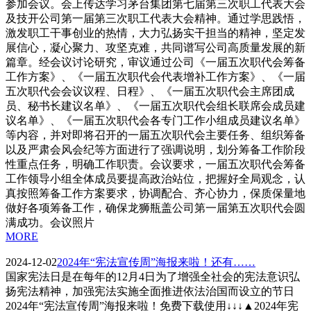
参加会议。会上传达学习茅台集团第七届第三次职工代表大会
及技开公司第一届第三次职工代表大会精神。通过学思践悟，
激发职工干事创业的热情，大力弘扬实干担当的精神，坚定发
展信心，凝心聚力、攻坚克难，共同谱写公司高质量发展的新
篇章。经会议讨论研究，审议通过公司《一届五次职代会筹备
工作方案》、《一届五次职代会代表增补工作方案》、《一届
五次职代会会议议程、日程》、《一届五次职代会主席团成
员、秘书长建议名单》、《一届五次职代会组长联席会成员建
议名单》、《一届五次职代会各专门工作小组成员建议名单》
等内容，并对即将召开的一届五次职代会主要任务、组织筹备
以及严肃会风会纪等方面进行了强调说明，划分筹备工作阶段
性重点任务，明确工作职责。会议要求，一届五次职代会筹备
工作领导小组全体成员要提高政治站位，把握好全局观念，认
真按照筹备工作方案要求，协调配合、齐心协力，保质保量地
做好各项筹备工作，确保龙狮瓶盖公司第一届第五次职代会圆
满成功。会议照片
MORE
2024-12-02
2024年“宪法宣传周”海报来啦！还有……
国家宪法日是在每年的12月4日为了增强全社会的宪法意识弘
扬宪法精神，加强宪法实施全面推进依法治国而设立的节日
2024年“宪法宣传周”海报来啦！免费下载使用↓↓↓▲2024年宪