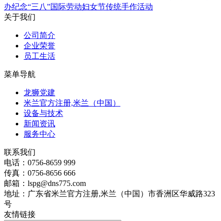
办纪念“三八”国际劳动妇女节传统手作活动
关于我们
公司简介
企业荣誉
员工生活
菜单导航
龙狮党建
米兰官方注册,米兰（中国）
设备与技术
新闻资讯
服务中心
联系我们
电话：0756-8659 999
传真：0756-8656 666
邮箱：lspg@dns775.com
地址：广东省米兰官方注册,米兰（中国）市香洲区华威路323
号
友情链接