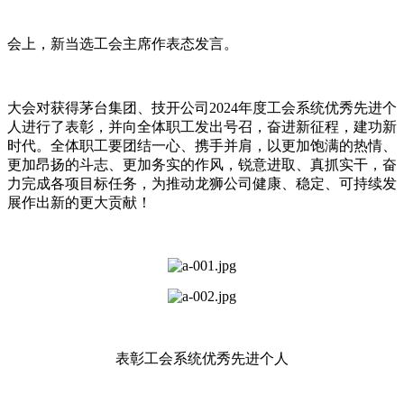
会上，新当选工会主席作表态发言。
大会对获得茅台集团、技开公司2024年度工会系统优秀先进个
人进行了表彰，并向全体职工发出号召，奋进新征程，建功新
时代。全体职工要团结一心、携手并肩，以更加饱满的热情、
更加昂扬的斗志、更加务实的作风，锐意进取、真抓实干，奋
力完成各项目标任务，为推动龙狮公司健康、稳定、可持续发
展作出新的更大贡献！
表彰工会系统优秀先进个人