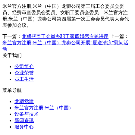
米兰官方注册,米兰（中国）龙狮公司第三届工会委员会委
员、经费审查委员会委员、女职工委员会委员、米兰官方注
册,米兰（中国）龙狮公司第四届第一次工会会员代表大会代
表参加会议。
下一篇：
龙狮瓶盖工会举办职工家庭婚恋专题讲座
上一篇：
米兰官方注册,米兰（中国）龙狮公司开展“夏送清凉”慰问活
动
关于我们
公司简介
企业荣誉
员工生活
菜单导航
龙狮党建
米兰官方注册,米兰（中国）
设备与技术
新闻资讯
服务中心