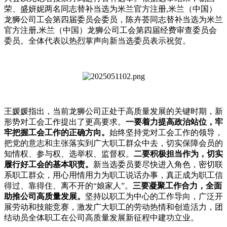
荣、盛妍妮两名同志替补当选为米兰官方注册,米兰（中国）
龙狮公司工会第四届委员会委员，陈卉荟同志替补当选为米兰
官方注册,米兰（中国）龙狮公司工会第四届经费审查委员会
委员。全体代表以热烈掌声向新当选委员表示祝贺。
王媛媛指出，当前龙狮公司正处于高质量发展的关键时期，新
形势对工会工作提出了更高要求。
一要着力提高政治站位，牢
牢把握工会工作的正确方向。
始终坚持党对工会工作的领导，
把党的意志和主张落实到广大职工群众中去，切实保障会员的
知情权、参与权、选举权、监督权。
二要积极担当作为，切实
履行好工会的基本职责。
新当选委员要尽快进入角色，密切联
系职工群众，用心用情用力为职工说话办事，真正成为职工信
得过、靠得住、离不开的“娘家人”。
三要凝聚工作合力，全面
助推公司高质量发展。
坚持以职工为中心的工作导向，广泛开
展劳动和技能竞赛，激发广大职工的劳动热情和创造活力，团
结动员全体职工在公司高质量发展新征程中建功立业。