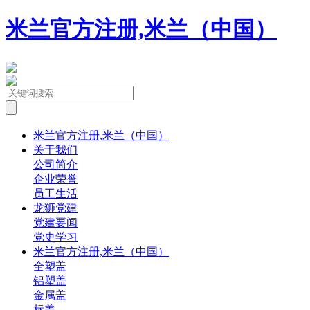
米兰官方注册,米兰（中国）
米兰官方注册,米兰（中国）
关于我们
公司简介
企业荣誉
员工生活
龙狮党建
党建要闻
党史学习
米兰官方注册,米兰（中国）
全塑盖
铝塑盖
金属盖
标盖