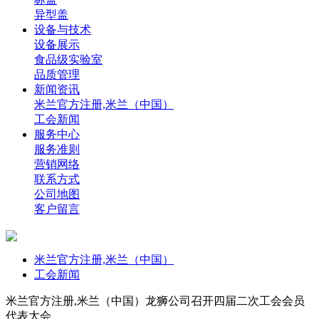
异型盖
设备与技术
设备展示
食品级实验室
品质管理
新闻资讯
米兰官方注册,米兰（中国）
工会新闻
服务中心
服务准则
营销网络
联系方式
公司地图
客户留言
米兰官方注册,米兰（中国）
工会新闻
米兰官方注册,米兰（中国）龙狮公司召开四届二次工会会员
代表大会