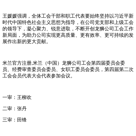
王媛媛强调，全体工会干部和职工代表要始终坚持以习近平新
时代中国特色社会主义思想为指导，在公司党支部和上级工会
的领导下，凝心聚力、锐意进取，不断开创龙狮公司工会工作
新局面，为助力公司实现更高质量、更有效率、更可持续的发
展作出新的更大贡献。
米兰官方注册,米兰（中国）龙狮公司工会第四届委员会委
员、经费审查委员会委员、女职工委员会委员，第四届第二次
工会会员代表大会代表参加会议。
一审：王柳欢
二审：张丹
三审：田锋