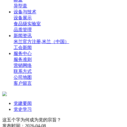
异型盖
设备与技术
设备展示
食品级实验室
品质管理
新闻资讯
米兰官方注册,米兰（中国）
工会新闻
服务中心
服务准则
营销网络
联系方式
公司地图
客户留言
党建要闻
党史学习
这五个字为何成为党的宗旨？
发布时间：2026-04-08